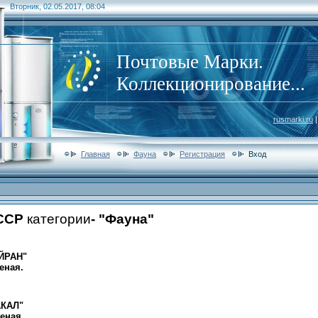
Вторник, 02.05.2017, 08:04
Почтовые Марки.
Коллекционирование...
rusmarki.ru
|
Главная
Фауна
Регистрация
Вход
ССР
категории
- "Фауна"
ЙРАН"
еная.
АКАЛ"
шеная.