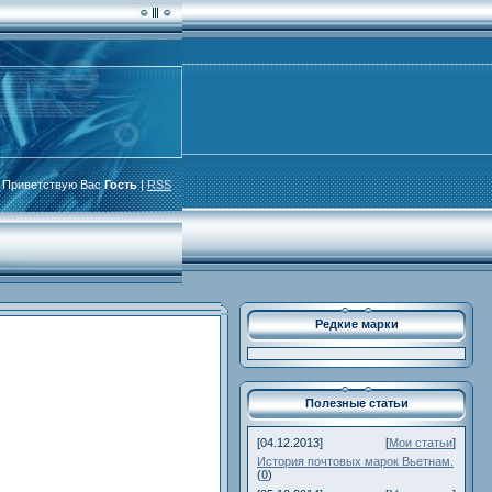
 Приветствую Вас
Гость
|
RSS
Редкие марки
Полезные статьи
[04.12.2013]
[
Мои статьи
]
История почтовых марок Вьетнам.
(
0
)