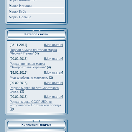
Марки Нигерии
Марки Куба
Марки Польша
Каталог статей
[03.11.2014]
[
Мои статьи
]
Первая в мире почтовая марка
"Черный Пенни"
(
4
)
[20.02.2013]
[
Мои статьи
]
Редкая почтовая марка
"Закорпатская Украина"
(
4
)
[15.02.2013]
[
Мои статьи
]
Мои альбомы с марками.
(
2
)
[20.02.2013]
[
Мои статьи
]
Редкая марка 40 лет Советского
цирка.
(
2
)
[20.02.2013]
[
Мои статьи
]
Редкая марка СССР 250 лет
исторической Полтавской победы.
(
0
)
Коллекция спичек