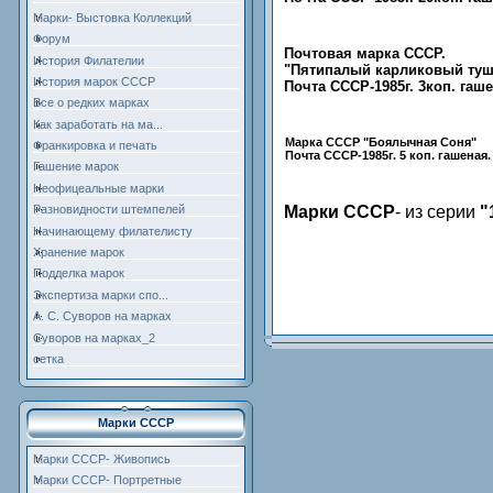
Марки- Выстовка Коллекций
Форум
Почтовая марка СССР.
История Филателии
"Пятипалый карликовый туш
История марок СССР
Почта СССР-1985г. 3коп. гаше
Все о редких марках
Как заработать на ма...
Марка СССР
"Боялычная Соня"
Франкировка и печать
Почта СССР-1985г. 5 коп. гашеная.
Гашение марок
Неофицеальные марки
Марки СССР
- из серии
"
Разновидности штемпелей
Начинающему филателисту
Хранение марок
Подделка марок
Экспертиза марки спо...
А. С. Суворов на марках
Суворов на марках_2
сетка
Марки СССР
Марки СССР- Живопись
Марки СССР- Портретные