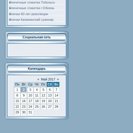
Спичечные этикетки Тобольск
Спичечные этикетки г.Обоянь
Спички 60-лет революции
Спички Калининский сувенир
Социальная сеть
Календарь
« Май 2017 »
Пн
Вт
Ср
Чт
Пт
Сб
Вс
1
2
3
4
5
6
7
8
9
10
11
12
13
14
15
16
17
18
19
20
21
22
23
24
25
26
27
28
29
30
31