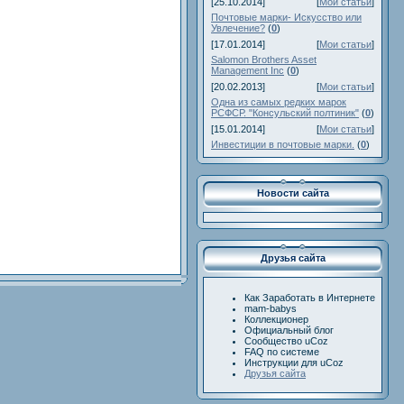
[25.10.2014]
[
Мои статьи
]
Почтовые марки- Искусство или
Увлечение?
(
0
)
[17.01.2014]
[
Мои статьи
]
Salomon Brothers Asset
Management Inc
(
0
)
[20.02.2013]
[
Мои статьи
]
Одна из самых редких марок
РСФСР. "Консульский полтиник"
(
0
)
[15.01.2014]
[
Мои статьи
]
Инвестиции в почтовые марки.
(
0
)
Новости сайта
Друзья сайта
Как Заработать в Интернете
mam-babys
Коллекционер
Официальный блог
Сообщество uCoz
FAQ по системе
Инструкции для uCoz
Друзья сайта