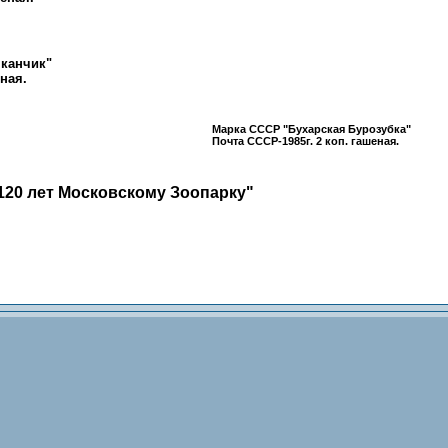
канчик"
ная.
Марка СССР "Бухарская Бурозубка"
Почта СССР-1985г.
2 коп.
гашеная.
120 лет Московскому Зоопарку"